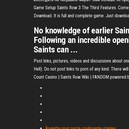
Game Setup Saints Row 3 The Third Features. Comedi
Download. It is full and complete game. Just download
No knowledge of earlier Sain
Following an incredible openi
Saints can ...
Post links, pictures, videos and discussions about o
Hell). Do not post links to porn of any kind. There w
Count Casino | Saints Row Wiki | FANDOM powered b
Roulette pour porte coulissante stanley