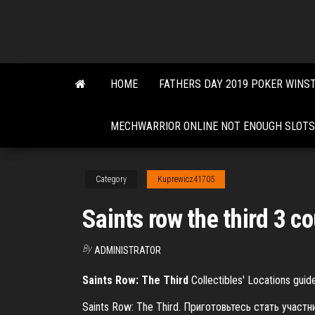
Skip
to
the
content
HOME
FATHERS DAY 2019 POKER WINS
MECHWARRIOR ONLINE NOT ENOUGH SLOTS
Category
Kuprewicz41705
Saints row the third 3 c
By
ADMINISTRATOR
Saints Row: The Third
Collectibles' Locations gui
Saints Row: The Third. Приготовьтесь стать учас