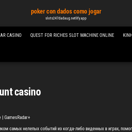
poker con dados como jogar
slots247dadaug.netlify.app
TAR CASINO
QUEST FOR RICHES SLOT MACHINE ONLINE
KINH
ount casino
de | GamesRadar+
тником самых нелепых событий из когда-либо виденных в играх, помо